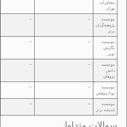
مشاوران
تهران
موسسه
—
—
پژوهشگران
برتر
موسسه
—
—
نگارش
نوین
موسسه
—
—
دانش
پژوهان
موسسه
—
—
پویا پژوهش
موسسه
—
—
اندیشه برتر
سوالات متداول