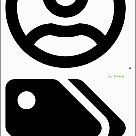
بست تز