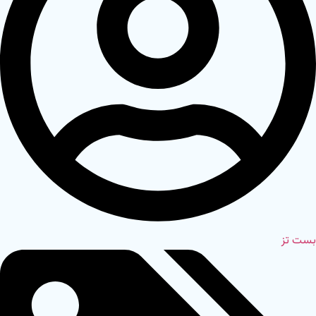
بست تز