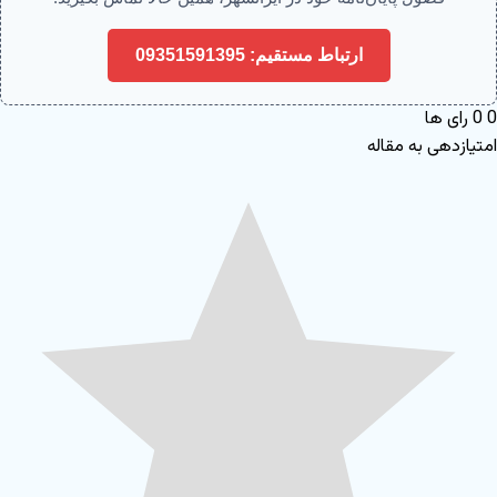
ارتباط مستقیم: 09351591395
0
0
رای ها
امتیازدهی به مقاله