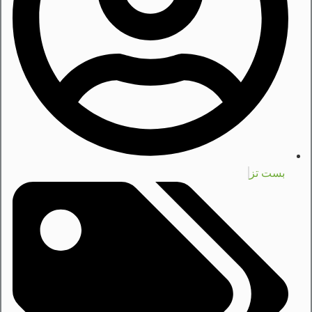
بست تز