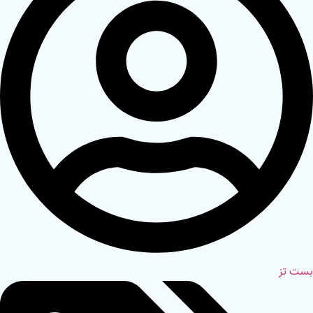
بست تز