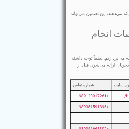
ه می‌دهند. این تضمین می‌تواند
ات انجام
 می‌پردازیم. لطفاً توجه داشته
ویان ارائه می‌شود. قبل از
ب‌سایت
شماره تماس
+989120917261
h
+989351591395
+989356661302