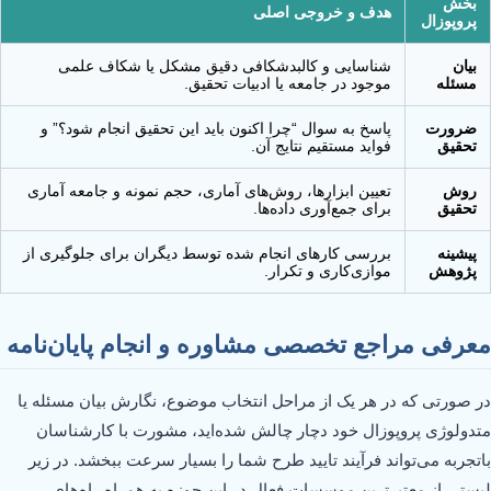
بخش
هدف و خروجی اصلی
پروپوزال
بیان
شناسایی و کالبدشکافی دقیق مشکل یا شکاف علمی
مسئله
موجود در جامعه یا ادبیات تحقیق.
ضرورت
پاسخ به سوال “چرا اکنون باید این تحقیق انجام شود؟” و
تحقیق
فواید مستقیم نتایج آن.
روش
تعیین ابزارها، روش‌های آماری، حجم نمونه و جامعه آماری
تحقیق
برای جمع‌آوری داده‌ها.
پیشینه
بررسی کارهای انجام شده توسط دیگران برای جلوگیری از
پژوهش
موازی‌کاری و تکرار.
معرفی مراجع تخصصی مشاوره و انجام پایان‌نامه
در صورتی که در هر یک از مراحل انتخاب موضوع، نگارش بیان مسئله یا
متدولوژی پروپوزال خود دچار چالش شده‌اید، مشورت با کارشناسان
باتجربه می‌تواند فرآیند تایید طرح شما را بسیار سرعت ببخشد. در زیر
لیستی از معتبرترین موسسات فعال در این حوزه به همراه راه‌های