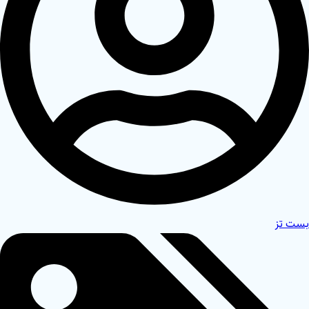
بست تز