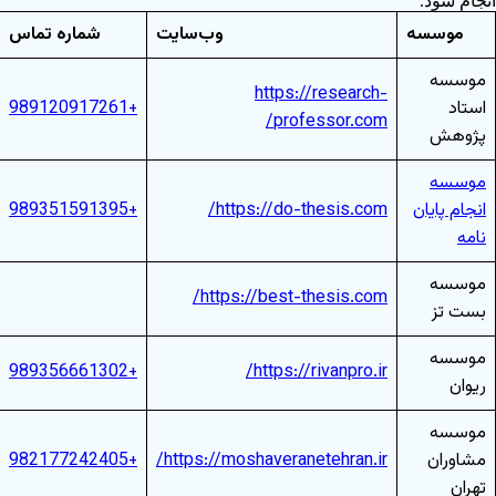
نجام شود.
موسسه
وب‌سایت
شماره تماس
موسسه
https://research-
استاد
+989120917261
professor.com/
پژوهش
موسسه
انجام پایان
https://do-thesis.com/
+989351591395
نامه
موسسه
https://best-thesis.com/
بست تز
موسسه
+989356661302
https://rivanpro.ir/
ریوان
موسسه
مشاوران
https://moshaveranetehran.ir/
+982177242405
تهران