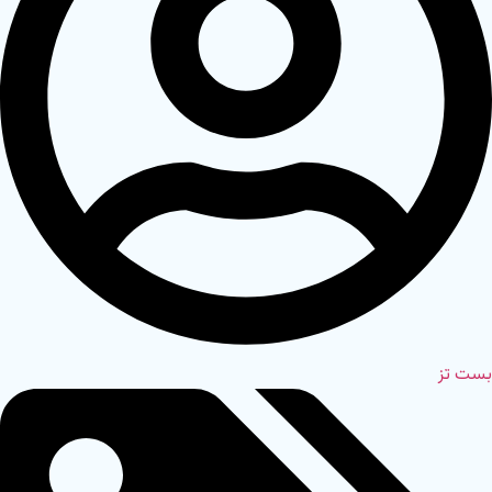
بست تز