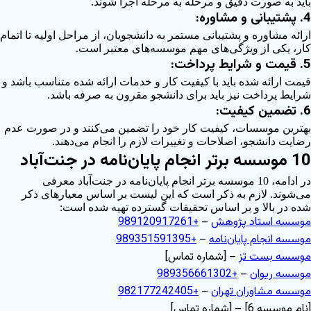
باید به صورت دقیق و مرحله به مرحله اجرا شوند.
4. پشتیبانی و مشاوره:
ارائه مشاوره و پشتیبانی مستمر به دانشجویان، از مراحل اولیه تا اتمام
کار، یکی از ویژگی‌های مهم موسسه‌های معتبر است.
5. قیمت و شرایط پرداخت:
قیمت ارائه شده باید با کیفیت کار و خدمات ارائه شده متناسب باشد و
شرایط پرداخت نیز باید برای دانشجو مقرون به صرفه باشد.
6. تضمین کیفیت:
بهترین موسسات، کیفیت کار خود را تضمین می‌کنند و در صورت عدم
رضایت دانشجو، اصلاحات و تغییرات لازم را انجام می‌دهند.
10 موسسه برتر انجام پایان‌نامه در جنت‌آباد
در ادامه، 10 موسسه برتر انجام پایان‌نامه در جنت‌آباد معرفی
می‌شوند. لازم به ذکر است که این لیست بر اساس معیارهای ذکر
شده در بالا و بر اساس تحقیقات گسترده تهیه شده است:
موسسه استاد پژوهش
–
+989120917261
موسسه انجام پایان‌نامه
–
+989351591395
موسسه بست تز
– [شماره تماس]
موسسه ریوان
–
+989356661302
موسسه مشاوران تهران
–
+982177242405
[نام موسسه 6] – [شماره تماس]