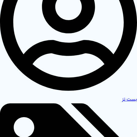
بست تز