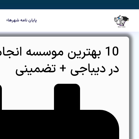
رش
ه
حتوا
پایان نامه شهرها
▾
10 بهترین موسسه انجام
در دیباجی + تضمینی