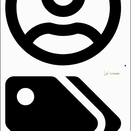
بست تز