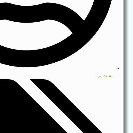
بست تز