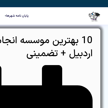
رش
ه
حتوا
پایان نامه شهرها
▾
10 بهترین موسسه انجام
اردبیل + تضمینی